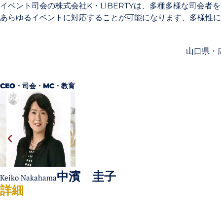
イベント司会の株式会社K・LIBERTYは、多種多様な司会者
あらゆるイベントに対応することが可能になります、多様性に対
山口県・
CEO・司会・MC・教育
中濱 圭子
eiko Nakahama
詳細