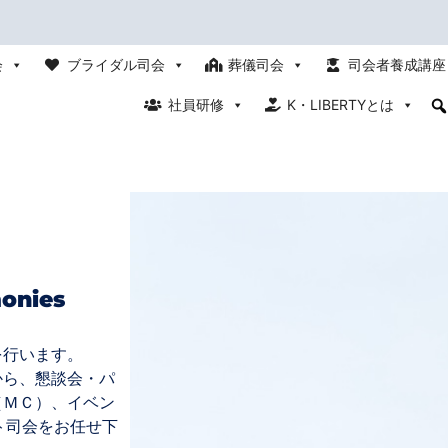
会
ブライダル司会
葬儀司会
司会者養成講座
社員研修
K・LIBERTYとは
onies
を行います。
から、懇談会・パ
（ＭＣ）、イベン
ト司会をお任せ下