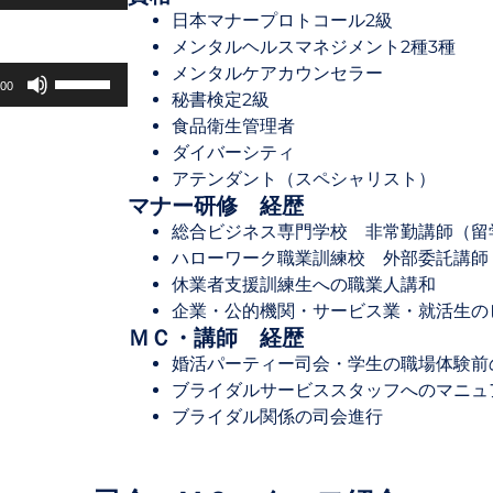
リ
日本マナープロトコール2級
ュ
メンタルヘルスマネジメント2種3種
ー
メンタルケアカウンセラー
ボ
ム
:00
秘書検定2級
リ
調
食品衛生管理者
ュ
節
ダイバーシティ
ー
に
アテンダント（スペシャリスト）
ム
は
マナー研修 経歴
調
上
総合ビジネス専門学校 非常勤講師（留
節
下
ハローワーク職業訓練校 外部委託講師
に
矢
休業者支援訓練生への職業人講和
は
印
企業・公的機関・サービス業・就活生の
上
キ
ＭＣ・講師 経歴
下
ー
婚活パーティー司会・学生の職場体験前
矢
を
ブライダルサービススタッフへのマニュ
印
使
ブライダル関係の司会進行
キ
っ
ー
て
を
く