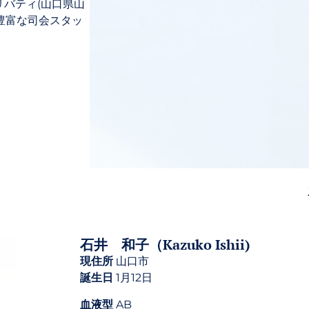
リバティ(山口県山
豊富な司会スタッ
石井 和子（Kazuko Ishii)
現住所
山口市
誕生日
1月12日
血液型
AB