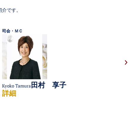
紹介です。
司会・ＭＣ
田村 享子
Kyoko Tamura
詳細