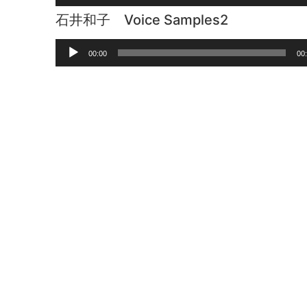
声
石井和子 Voice Samples2
プ
レ
音
ー
00:00
00
声
ヤ
プ
ー
レ
ー
ヤ
ー