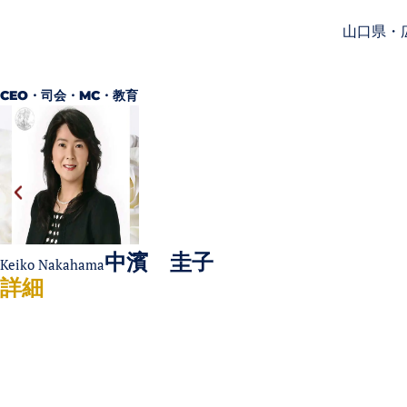
山口県・
CEO・司会・MC・教育
中濱 圭子
Keiko Nakahama
詳細