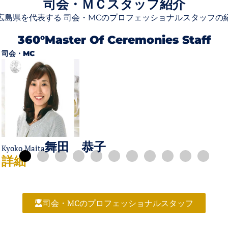
司会・ＭＣスタッフ紹介
使
だ
っ
広島県を代表する 司会・MCのプロフェッショナルスタッフの
さ
て
い。
360°master Of Ceremonies Staff
く
だ
司会・MC
さ
い。
舞田 恭子
Kyoko Maita
詳細
司会・MCのプロフェッショナルスタッフ