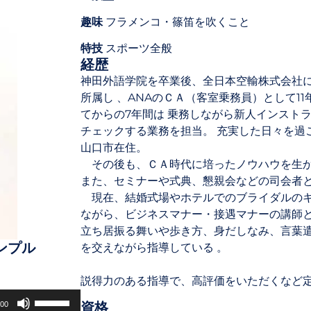
趣味
フラメンコ・篠笛を吹くこと
特技
スポーツ全般
経歴
神田外語学院を卒業後、全日本空輸株式会社
所属し 、ANAのＣＡ（客室乗務員）として1
てからの7年間は 乗務しながら新人インスト
チェックする業務を担当。 充実した日々を過
山口市在住。
その後も、ＣＡ時代に培ったノウハウを生か
また、セミナーや式典、懇親会などの司会者と
現在、結婚式場やホテルでのブライダルのキ
ながら、ビジネスマナー・接遇マナーの講師
立ち居振る舞いや歩き方、身だしなみ、言葉
ンプル
を交えながら指導している 。
説得力のある指導で、高評価をいただくなど
ボ
資格
:00