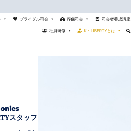
会
ブライダル司会
葬儀司会
司会者養成講座
社員研修
K・LIBERTYとは
onies
RTYスタッフ