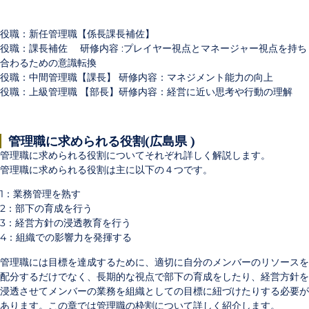
役職：
新任管理職【
係長課長補佐
】
役職：
課長補佐
研修内容 :
プレイヤー視点とマネージャー視点を持ち
合わるための意識転換
役職：
中間管理職
【
課長
】
研修内容：
マネジメント能力の向上
役職：
上級管理職
【
部長
】
研修内容：
経営に近い思考や行動の理解
管理職に求められる役割(広島県 )
管理職に求められる役割についてそれぞれ詳しく解説します。
管理職に求められる役割は主に以下の４つです。
1：業務管理を熟す
2：部下の育成を行う
3：経営方針の浸透教育を行う
4：組織での影響力を発揮する
管理職には目標を達成するために、適切に自分のメンバーのリソースを
配分するだけでなく、長期的な視点で部下の育成をしたり、経営方針を
浸透させてメンバーの業務を組織としての目標に紐づけたりする必要が
あります。この章では管理職の枠割について詳しく紹介します。